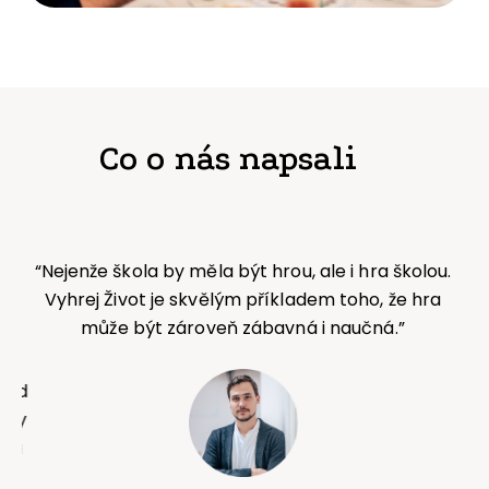
Co o nás napsali
“Nejenže škola by měla být hrou, ale i hra školou.
“Vy
Vyhrej Život je skvělým příkladem toho, že hra
z 
může být zároveň zábavná i naučná.”
Čas
zam
kte
nad
a
kdy
vět
 a
Ži
ý.