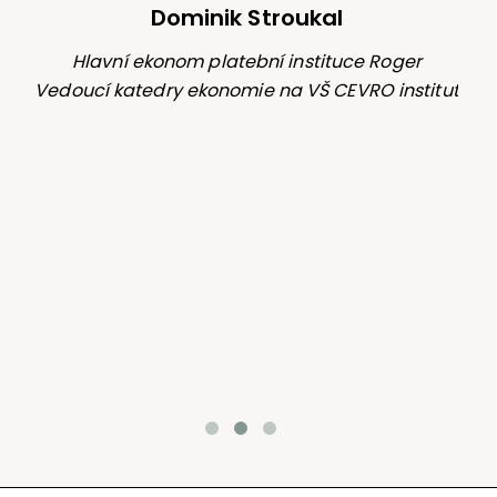
podo
Dominik Stroukal
je
í
Hlavní ekonom platební instituce Roger
Vedoucí katedry ekonomie na VŠ CEVRO institut
před
ia
Zak